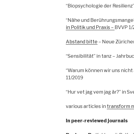
“Biopsychologie der Resilienz
“Nähe und Berührungsmangel 
in
Politik
und
Praxis –
BVVP 1/
Abstand bitte
– Neue Züricher
“Sensibilität” in tanz – Jahrb
“Warum können wir uns nicht se
11/2019
“Hur vet jag vem jag är?” in Sv
various articles in
transform 
In peer-reviewed journals