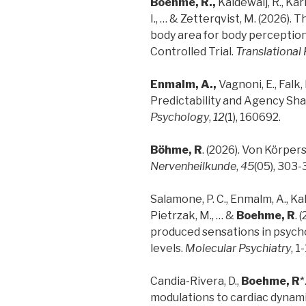
Boehme, R.,
Kaldewaij, R., Kar
I., … & Zetterqvist, M. (2026).
body area for body perceptio
Controlled Trial.
Translational 
Enmalm, A.,
Vagnoni, E., Falk,
Predictability and Agency Sh
Psychology
,
12
(1), 160692.
Böhme, R
. (2026). Von Körpe
Nervenheilkunde
,
45
(05), 303-
Salamone, P. C., Enmalm, A., Kal
Pietrzak, M., … &
Boehme, R
. 
produced sensations in psychos
levels.
Molecular Psychiatry
, 1
Candia-Rivera, D.,
Boehme, R
*
modulations to cardiac dynami