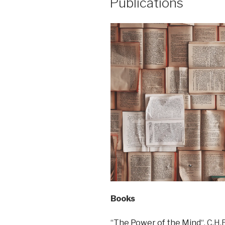
Publications
Books
“
The Power of the Mind
“, C.H