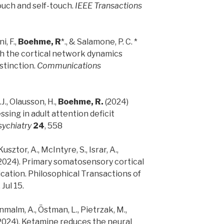
ouch and self-touch.
IEEE Transactions
i, F.,
Boehme, R
*., & Salamone, P. C. *
th the cortical network dynamics
istinction.
Communications
J., Olausson, H.,
Boehme, R.
(2024)
ing in adult attention deficit
ychiatry
24
, 558
usztor, A., McIntyre, S., Israr, A.,
2024). Primary somatosensory cortical
cation. Philosophical Transactions of
Jul 15.
Enmalm, A., Östman, L., Pietrzak, M.,
2024). Ketamine reduces the neural