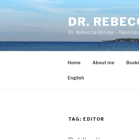
Skip
to
DR. REBE
content
Dr. Rebecca Böhme – Neurosc
Home
About me
Book
English
TAG:
EDITOR