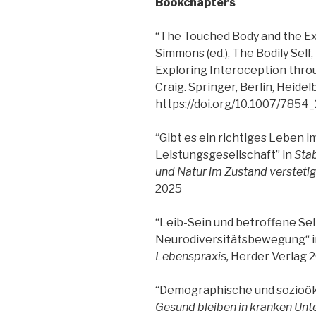
Bookchapters
“The Touched Body and the Exp
Simmons (ed.), The Bodily Self
Exploring Interoception throu
Craig. Springer, Berlin, Heide
https://doi.org/10.1007/785
“Gibt es ein richtiges Leben i
Leistungsgesellschaft” in
Stab
und Natur im Zustand versteti
2025
“Leib-Sein und betroffene Se
Neurodiversitätsbewegung“ 
Lebenspraxis,
Herder Verlag 
“Demographische und sozioö
Gesund bleiben in kranken Un