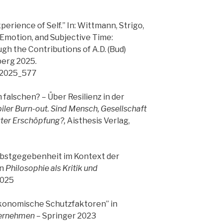
erience of Self.” In: Wittmann, Strigo,
, Emotion, and Subjective Time:
gh the Contributions of A.D. (Bud)
lberg 2025.
4_2025_577
m falschen? – Über Resilienz in der
iler Burn-out. Sind Mensch, Gesellschaft
gter Erschöpfung?,
Aisthesis Verlag,
lbstgegebenheit im Kontext der
in
Philosophie als Kritik und
2025
konomische Schutzfaktoren” in
ternehmen
– Springer 2023