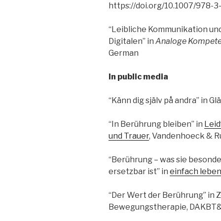
https://doi.org/10.1007/978-
“Leibliche Kommunikation und
Digitalen” in
Analoge Kompetenz
German
In public media
“Känn dig själv på andra” in Gl
“In Berührung bleiben” in
Leid
und Trauer
, Vandenhoeck & R
“Berührung – was sie besonde
ersetzbar ist” in
einfach lebe
“Der Wert der Berührung” in Z
Bewegungstherapie, DAKBT