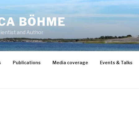
CCA BÖHME
ientist and Author
s
Publications
Media coverage
Events & Talks