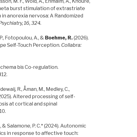
lsson, M. F., Wold, A., Enmalm, A., Khoure,
 Theta burst stimulation of extrastriate
n in anorexia nervosa: A Randomized
Psychiatry, 16, 324.
 P., Fotopoulou, A., &
Boehme, R.
(2026).
ape Self-Touch Perception.
Collabra:
rschema bis Co-regulation.
312.
dewaij, R., Åman, M., Medley, C.,
(2025). Altered processing of self-
is at cortical and spinal
-10.
., & Salamone, P. C.* (2024). Autonomic
cs in response to affective touch: