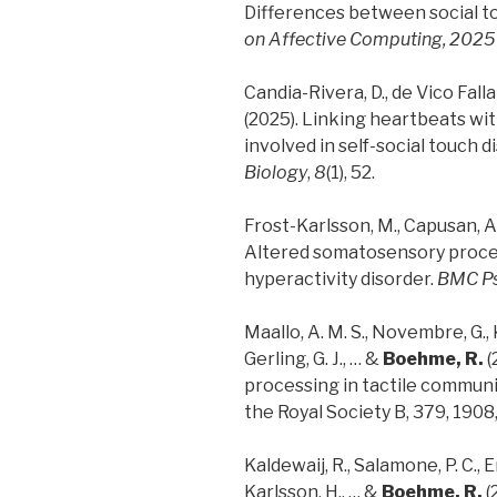
Differences between social t
on Affective Computing, 2025
Candia-Rivera, D., de Vico Fallan
(2025). Linking heartbeats wi
involved in self-social touch d
Biology
,
8
(1), 52.
Frost-Karlsson, M., Capusan, A.
Altered somatosensory process
hyperactivity disorder.
BMC Ps
Maallo, A. M. S., Novembre, G., K
Gerling, G. J., … &
Boehme, R.
(
processing in tactile communi
the Royal Society B, 379, 1908, 
Kaldewaij, R., Salamone, P. C., 
Karlsson, H., … &
Boehme, R.
(