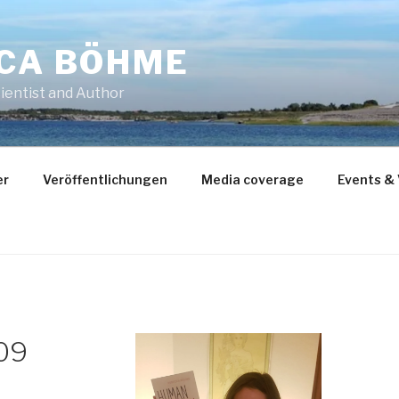
CCA BÖHME
ientist and Author
er
Veröffentlichungen
Media coverage
Events &
09