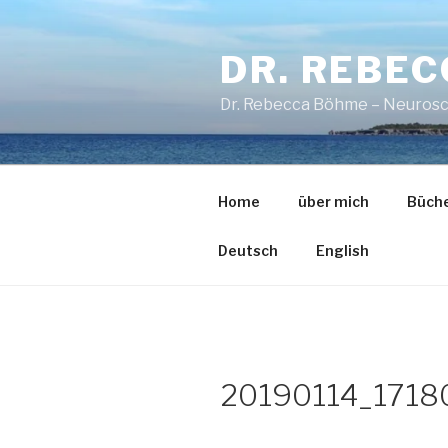
Zum
Inhalt
DR. REBE
springen
Dr. Rebecca Böhme – Neurosc
Home
über mich
Büch
Deutsch
English
20190114_1718