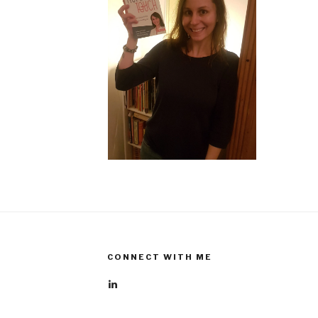
CONNECT WITH ME
Profil
von
rebecca-
boehme-