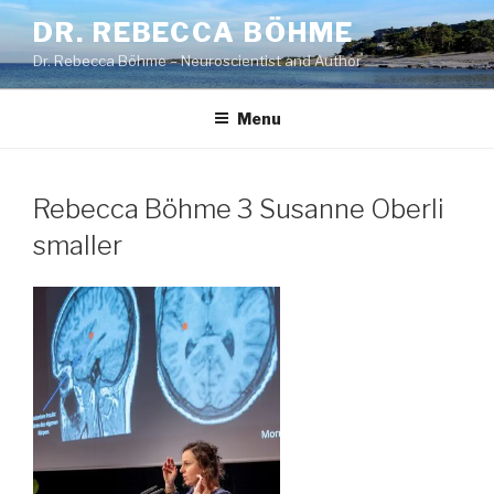
Skip
DR. REBECCA BÖHME
to
Dr. Rebecca Böhme – Neuroscientist and Author
content
Menu
Rebecca Böhme 3 Susanne Oberli
smaller