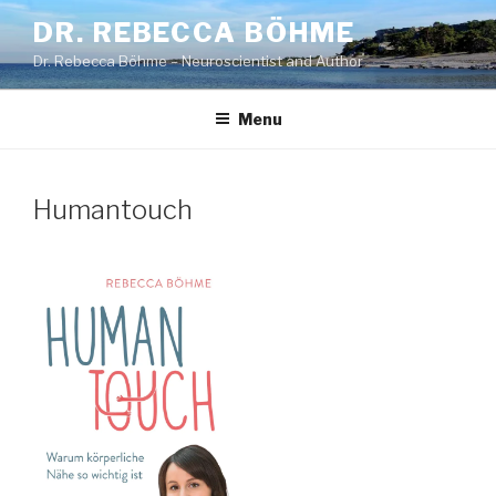
Skip
DR. REBECCA BÖHME
to
Dr. Rebecca Böhme – Neuroscientist and Author
content
Menu
Humantouch