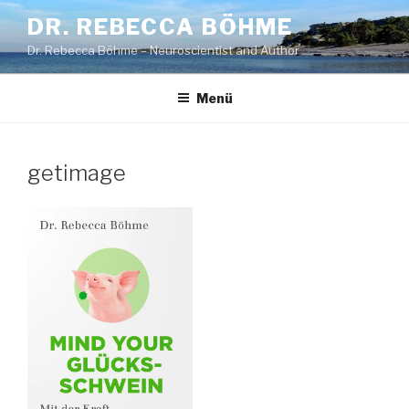
Zum
DR. REBECCA BÖHME
Inhalt
Dr. Rebecca Böhme – Neuroscientist and Author
springen
Menü
getimage