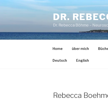
Zum
Inhalt
DR. REBE
springen
Dr. Rebecca Böhme – Neurosc
Home
über mich
Büch
Deutsch
English
Rebecca Boehm