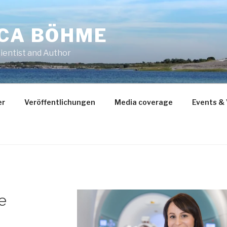
CCA BÖHME
ientist and Author
er
Veröffentlichungen
Media coverage
Events &
e